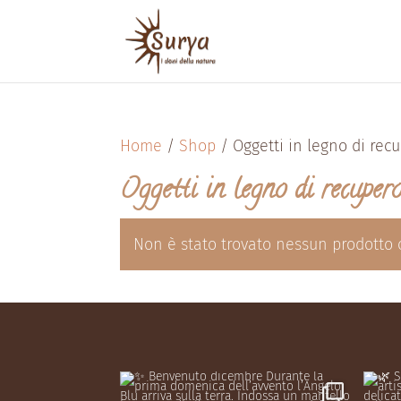
Home
/
Shop
/ Oggetti in legno di rec
Oggetti in legno di recuper
Non è stato trovato nessun prodotto 