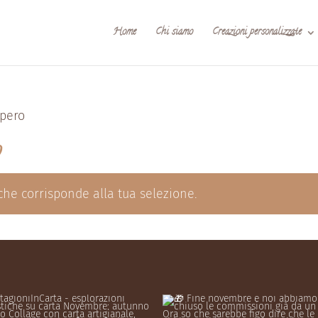
Home
Chi siamo
Creazioni personalizzate
upero
o
che corrisponde alla tua selezione.