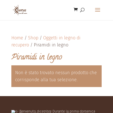
Home
/
Shop
/
Oggetti in legno di
recupero
/ Piramidi in legno
Piramidi in legno
Non è stato trovato nessun prodotto che
corrisponde alla tua selezione.