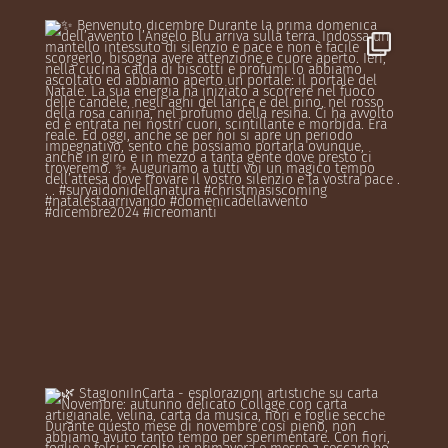
a
€50,00