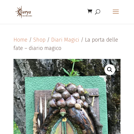
Home
/
Shop
/
Diari Magici
/ La porta delle
fate – diario magico