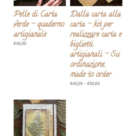
Pelle di Carta
Dalla carta alla
verde – quaderno
carta – kit per
artigianale
realizzare carta e
biglietti
€
40,00
artigianali – Su
ordinazione,
made to order
Fascia
€
40,00
-
€
50,00
di
prezzo:
da
€40,00
a
€50,00