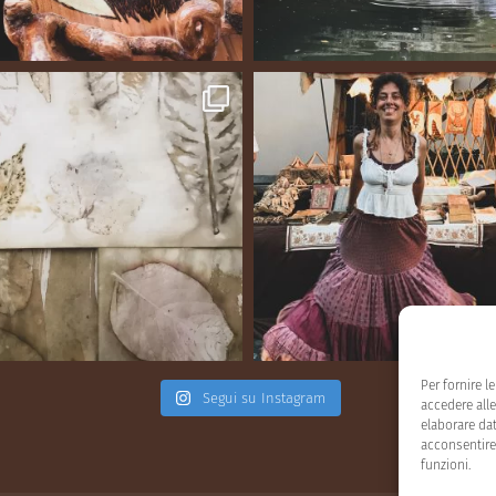
Per fornire l
Segui su Instagram
accedere alle
elaborare da
acconsentire 
funzioni.