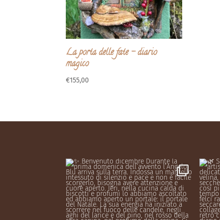
La porta delle fate – diario
magico
€
155,00